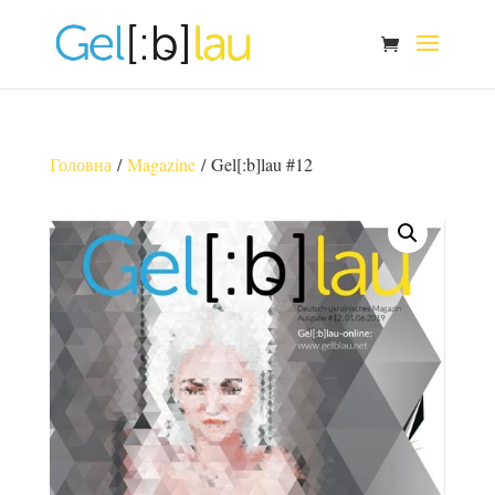
Головна
/
Magazine
/ Gel[:b]lau #12