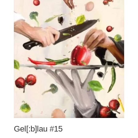
Gel[:b]lau #15