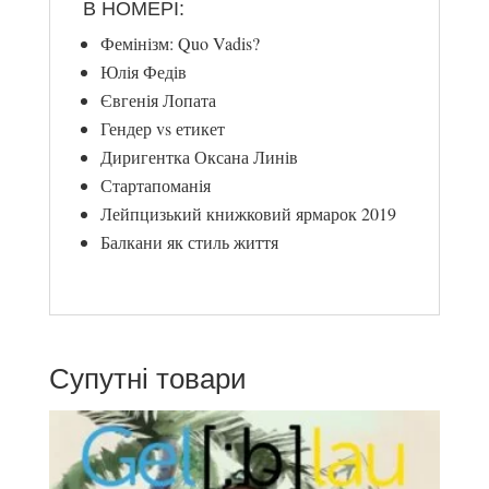
В НОМЕРІ:
Фемінізм: Quo Vadis?
Юлія Федів
Євгенія Лопата
Гендер vs етикет
Диригентка Оксана Линів
Стартапоманія
Лейпцизький книжковий ярмарок 2019
Балкани як стиль життя
Супутні товари