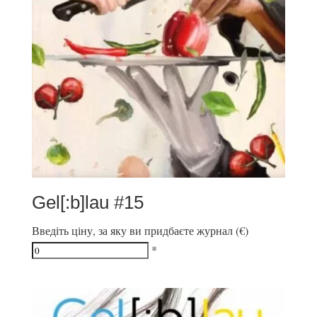
Gel[:b]lau #15
Введіть ціну, за яку ви придбаєте журнал (€)
*