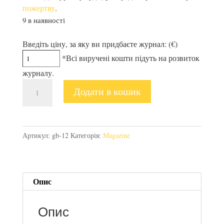
пожертву
.
9 в наявності
Введіть ціну, за яку ви придбаєте журнал: (€)
*Всі виручені кошти підуть на розвиток
журналу.
Gel[:b]lau
Додати в кошик
#12
кількість
Артикул:
gb-12
Категорія:
Magazine
Опис
Опис