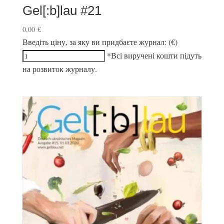
Gel[:b]lau #21
0,00
€
Введіть ціну, за яку ви придбаєте журнал: (€)
*Всі виручені кошти підуть
на розвиток журналу.