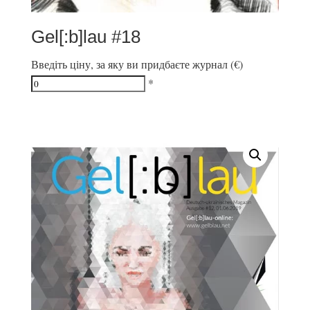
Gel[:b]lau #18
Введіть ціну, за яку ви придбаєте журнал (€)
*