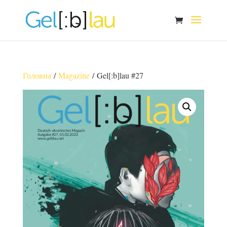
Головна
/
Magazine
/ Gel[:b]lau #27