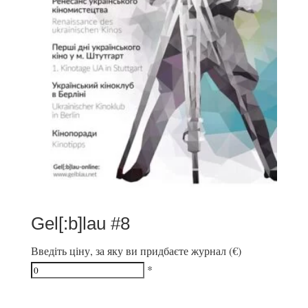
Gel[:b]lau #8
Введіть ціну, за яку ви придбаєте журнал (€)
*