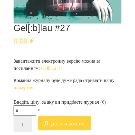
Gel[:b]lau #27
0,00
€
Завантажити електронну версію можна за
посиланням:
Gelblau-27
Команда журналу буде дуже рада отримати вашу
пожертву
.
Введіть ціну, за яку ви придбаєте журнал (€)
*
Gel[:b]lau
Додати в кошик
#27
кількість