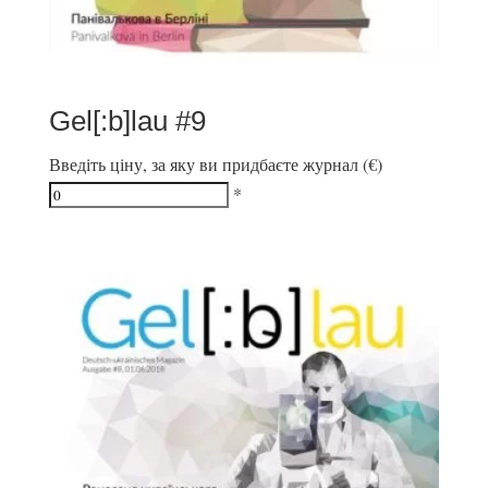
Gel[:b]lau #9
Введіть ціну, за яку ви придбаєте журнал (€)
*