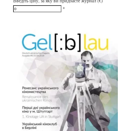
Введіть ціну, за яку ви придбаєте журнал (€)
*