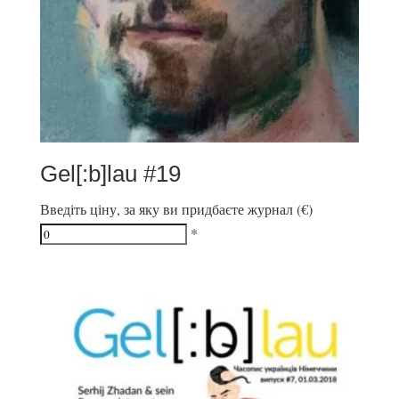
Gel[:b]lau #19
Введіть ціну, за яку ви придбаєте журнал (€)
*