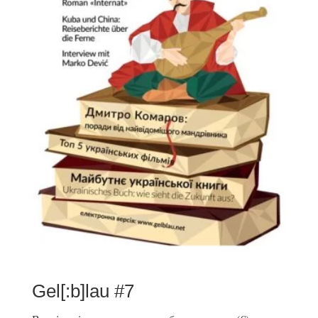
Gel[:b]lau #7