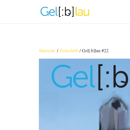
Startseite
/
Zeitschrift
/ Gel[:b]lau #22