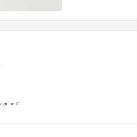
e
maginären“