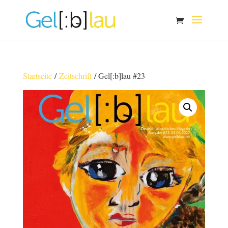
Startseite
/
Zeitschrift
/ Gel[:b]lau #23