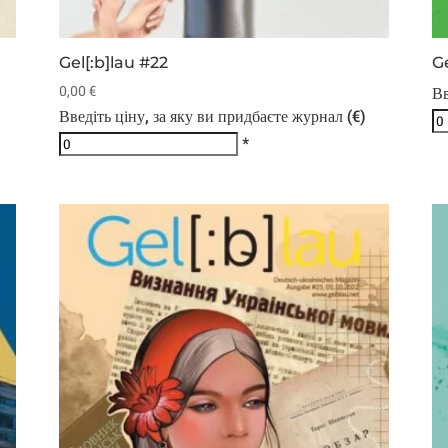
Gel[:b]lau #22
Ge
0,00
€
Вв
Введіть ціну, за яку ви придбаєте журнал (€)
*