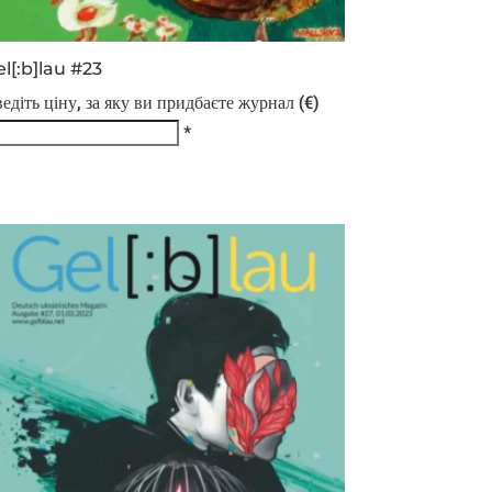
l[:b]lau #23
едіть ціну, за яку ви придбаєте журнал (€)
*