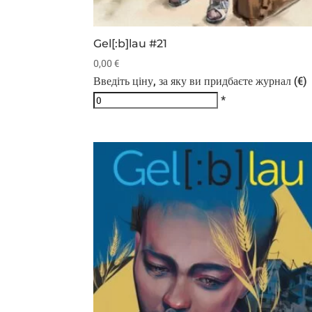
Gel[:b]lau #21
0,00
€
Введіть ціну, за яку ви придбаєте журнал (€)
*