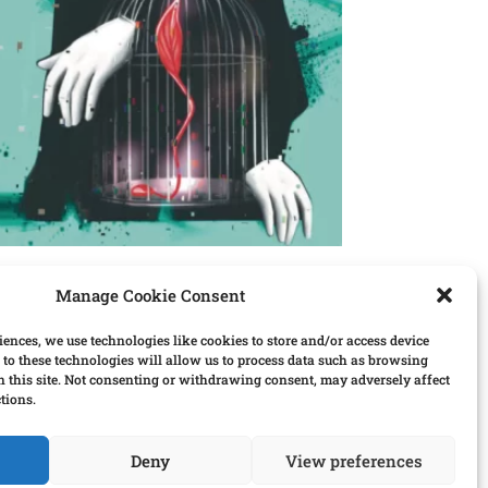
l[:b]lau #27
Manage Cookie Consent
00
€
едіть ціну, за яку ви придбаєте журнал (€)
iences, we use technologies like cookies to store and/or access device
*
to these technologies will allow us to process data such as browsing
n this site. Not consenting or withdrawing consent, may adversely affect
tions.
Deny
View preferences