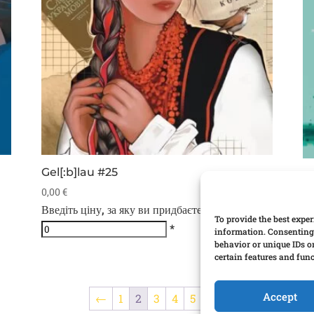
Gel[:b]lau #25
Ge
0,00
€
0,
Введіть ціну, за яку ви придбаєте журнал (€)
Вв
To provide the best exper
*
information. Consenting 
behavior or unique IDs o
certain features and func
Accept
←
1
2
3
4
5
→