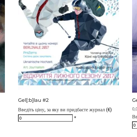
Gel[:b]lau #2
Ge
0,
Введіть ціну, за яку ви придбаєте журнал (€)
Вв
*