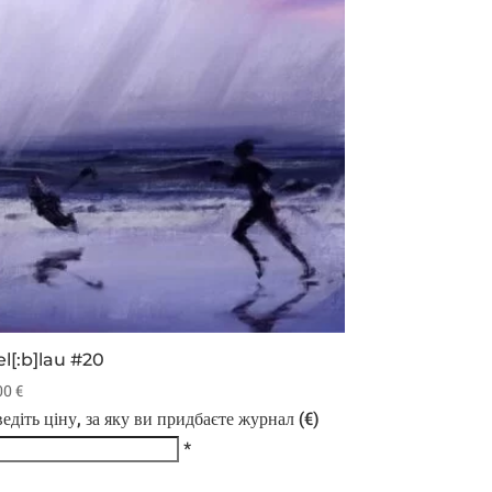
l[:b]lau #20
00
€
едіть ціну, за яку ви придбаєте журнал (€)
*