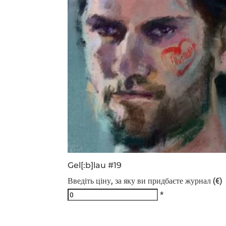
Gel[:b]lau #19
Введіть ціну, за яку ви придбаєте журнал (€)
*