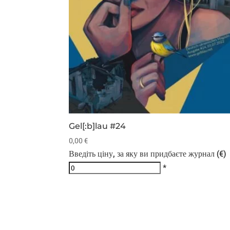
Gel[:b]lau #24
0,00
€
Введіть ціну, за яку ви придбаєте журнал (€)
*