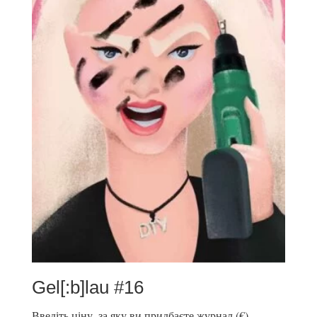
Gel[:b]lau #16
Введіть ціну, за яку ви придбаєте журнал (€)