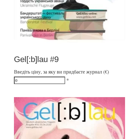
Gel[:b]lau #9
Введіть ціну, за яку ви придбаєте журнал (€)
*