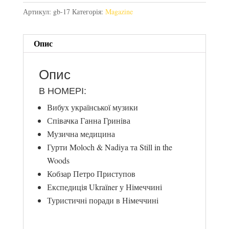
Артикул:
gb-17
Категорія:
Magazine
Опис
Опис
В НОМЕРІ:
Вибух української музики
Співачка Ганна Гриніва
Музична медицина
Гурти Moloch & Nadiya та Still in the
Woods
Кобзар Петро Приступов
Експедиція Ukraїner у Німеччині
Туристичнi поради в Нiмеччинi