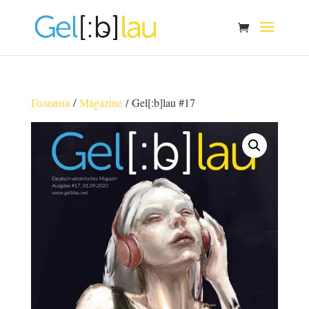
Головна
/
Magazine
/ Gel[:b]lau #17