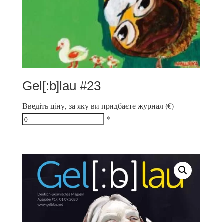
Gel[:b]lau #23
Введіть ціну, за яку ви придбаєте журнал (€)
*