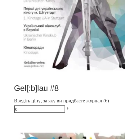
Gel[:b]lau #8
Введіть ціну, за яку ви придбаєте журнал (€)
*