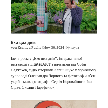
Ехо цих днів
von
Kseniya Fuchs
|
Nov. 30, 2024
|
Культура
Ідея проєкту „Ехо цих днів‟, інтерактивної
інсталяції від InterAKT з пальмами від Софії
Саджаков, аудіо історіями Ксенії Фукс у музичному
супроводі Олександра Чорного та фотографій п’яти
українських фотографів Сергія Коровайного, Іви
Сідач, Оксани Парафенюк,...