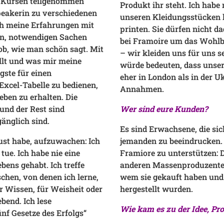
len Kursen teilgenommen
Produkt ihr steht. Ich habe
peakerin zu verschiedenen
unseren Kleidungsstücken 
h meine Erfahrungen mit
printen. Sie dürfen nicht d
gen, notwendigen Sachen
bei Framoire um das Wohlbe
job, wie man schön sagt. Mit
– wir kleiden uns für uns s
llt und was mir meine
würde bedeuten, dass unse
gste für einen
eher in London als in der U
 Excel-Tabelle zu bedienen,
Annahmen.
eben zu erhalten. Die
und der Rest sind
Wer sind eure Kunden?
änglich sind.
Es sind Erwachsene, die sic
ust habe, aufzuwachen: Ich
jemanden zu beeindrucken. 
tue. Ich habe nie eine
Framiore zu unterstützen: De
bens gehabt. Ich treffe
anderen Massenproduzenten
hen, von denen ich lerne,
wem sie gekauft haben und
ür Wissen, für Weisheit oder
hergestellt wurden.
bend. Ich lese
Wie kam es zu der Idee, Pro
ünf Gesetze des Erfolgs“