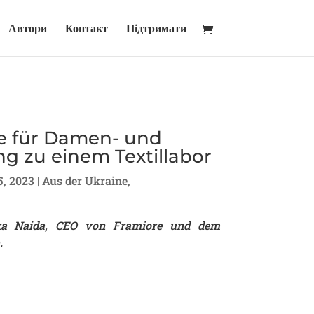
Автори
Контакт
Підтримати
e für Damen- und
ng zu einem Textillabor
5, 2023
|
Aus der Ukraine
,
ka Naida,
CEO von Framiore und dem
.