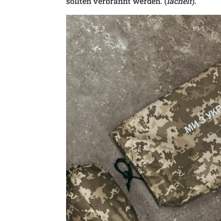
sollten verbrannt werden. (
lächelt
).