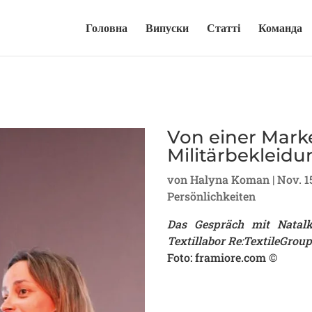
Головна
Випуски
Статті
Команда
Von einer Mark
Militärbekleidu
von
Halyna Koman
|
Nov. 1
Persönlichkeiten
Das Gespräch mit Natal
Textillabor Re:TextileGroup
Foto: framiore.com ©