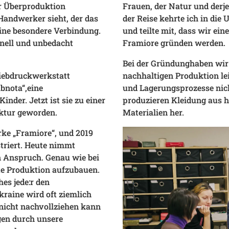
r Überproduktion
Frauen, der Natur und derje
andwerker sieht, der das
der Reise kehrte ich in di
 eine besondere Verbindung.
und teilte mit, dass wir ei
nell und unbedacht
Framiore gründen werden.
Bei der Gründunghaben wir
Siebdruckwerkstatt
nachhaltigen Produktion le
ibnota“,eine
und Lagerungsprozesse nic
nder. Jetzt ist sie zu einer
produzieren Kleidung aus ho
ektur geworden.
Materialien her.
rke „Framiore“, und 2019
striert. Heute nimmt
in Anspruch. Genau wie bei
te Produktion aufzubauen.
es jede:r den
kraine wird oft ziemlich
 nicht nachvollziehen kann
gen durch unsere