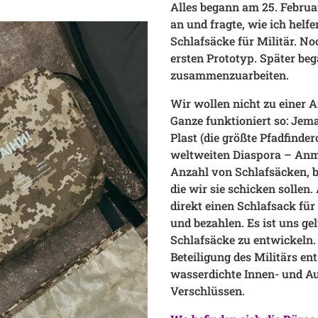
Alles begann am 25. Februar
an und fragte, wie ich helfe
Schlafsäcke für Militär. N
ersten Prototyp.
Später beg
zusammenzuarbeiten.
Wir wollen nicht zu einer 
Ganze funktioniert so: Jem
Plast (die größte Pfadfinder
weltweiten Diaspora – Anm. 
Anzahl von Schlafsäcken, be
die wir sie schicken solle
direkt einen Schlafsack für
und bezahlen. Es ist uns g
Schlafsäcke zu entwickeln.
Beteiligung des Militärs en
wasserdichte Innen- und A
Verschlüssen.