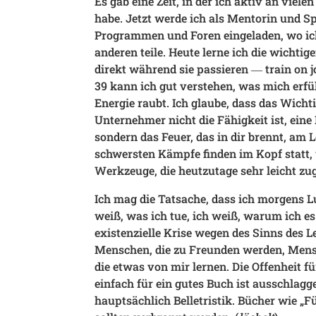
Es gab eine Zeit, in der ich aktiv an vie
habe. Jetzt werde ich als Mentorin und S
Programmen und Foren eingeladen, wo ic
anderen teile. Heute lerne ich die wichti
direkt während sie passieren ― train on 
39 kann ich gut verstehen, was mich erfü
Energie raubt. Ich glaube, dass das Wichti
Unternehmer nicht die Fähigkeit ist, eine
sondern das Feuer, das in dir brennt, am L
schwersten Kämpfe finden im Kopf statt, 
Werkzeuge, die heutzutage sehr leicht zug
Ich mag die Tatsache, dass ich morgens L
weiß, was ich tue, ich weiß, warum ich es 
existenzielle Krise wegen des Sinns des Le
Menschen, die zu Freunden werden, Mensc
die etwas von mir lernen. Die Offenheit f
einfach für ein gutes Buch ist ausschlagge
hauptsächlich Belletristik. Bücher wie „F