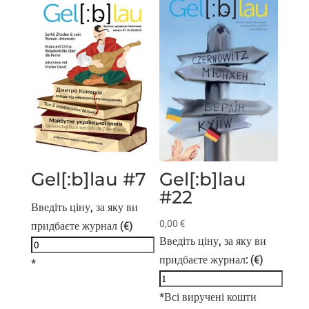
Gel[:b]lau #7
Gel[:b]lau
#22
Введіть ціну, за яку ви
0,00
€
придбаєте журнал (€)
Введіть ціну, за яку ви
придбаєте журнал: (€)
*
*Всі виручені кошти