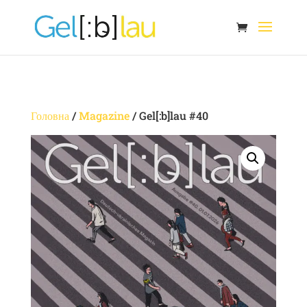
Головна
/
Magazine
/ Gel[:b]lau #40