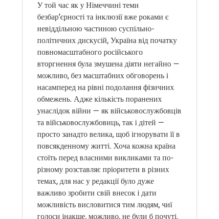
У той час як у Німеччині теми
безбар’єрності та інклюзії вже роками є
невіддільною частиною суспільно-
політичних дискусій, Україна від початку
повномасштабного російського
вторгнення була змушена діяти негайно —
можливо, без масштабних обговорень і
насамперед на рівні подолання фізичних
обмежень. Адже кількість поранених
унаслідок війни — як військовослужбовців
та військовослужбовиць, так і дітей —
просто занадто велика, щоб ігнорувати її в
повсякденному житті.
Хоча кожна країна
стоїть перед власними викликами та по-
різному розставляє пріоритети в різних
темах, для нас у редакції було дуже
важливо зробити свій внесок і дати
можливість висловитися тим людям, чиї
голоси інакше, можливо, не були б почуті.