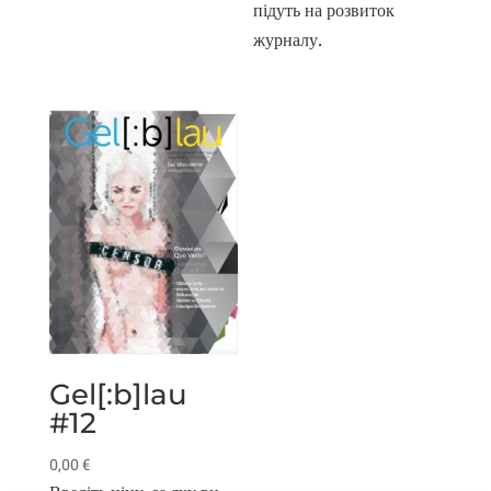
підуть на розвиток
журналу.
Gel[:b]lau
#12
0,00
€